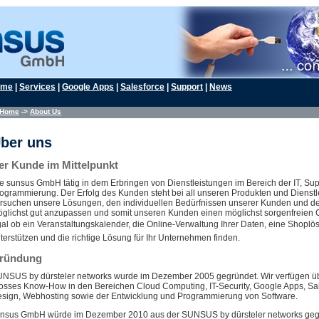
ome
|
Services
|
Google Apps
|
Salesforce
|
Support
|
News
Home
->
About Us
ber uns
er Kunde im Mittelpunkt
e sunsus GmbH tätig in dem Erbringen von Dienstleistungen im Bereich der IT, Su
ogrammierung. Der Erfolg des Kunden steht bei all unseren Produkten und Dienstle
rsuchen unsere Lösungen, den individuellen Bedürfnissen unserer Kunden und d
glichst gut anzupassen und somit unseren Kunden einen möglichst sorgenfreien G
al ob ein Veranstaltungskalender, die Online-Verwaltung Ihrer Daten, eine Shoplös
terstützen und die richtige Lösung für Ihr Unternehmen finden.
ründung
NSUS by dürsteler networks wurde im Dezember 2005 gegründet. Wir verfügen üb
osses Know-How in den Bereichen Cloud Computing, IT-Security, Google Apps, Sal
sign, Webhosting sowie der Entwicklung und Programmierung von Software.
nsus GmbH würde im Dezember 2010 aus der SUNSUS by dürsteler networks geg