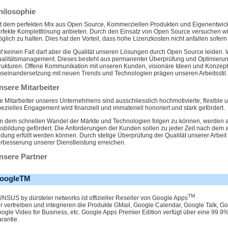
hilosophie
t dem perfekten Mix aus Open Source, Kommerziellen Produkten und Eigenentwick
rfekte Komplettlösung anbieten. Durch den Einsatz von Open Source versuchen wir
glich zu halten. Dies hat den Vorteil, dass hohe Lizenzkosten nicht anfallen sofern 
f keinen Fall darf aber die Qualität unseren Lösungen durch Open Source leiden. W
alitätsmanagement. Dieses besteht aus permanenter Überprüfung und Optimierun
rukturen. Offene Kommunikation mit unseren Kunden, visionäre Ideen und Konzept
seinandersetzung mit neuen Trends und Technologien prägen unseren Arbeitsstil.
nsere Mitarbeiter
e Mitarbeiter unseres Unternehmens sind ausschliesslich hochmotivierte, flexible
ezielles Engagement wird finanziell und immateriell honoriert und stark gefördert.
 dem schnellen Wandel der Märkte und Technologien folgen zu können, werden all
sbildung gefördert. Die Anforderungen der Kunden sollen zu jeder Zeit nach dem 
ldung erfüllt werden können. Durch stetige Überprüfung der Qualität unserer Arbeit
rbesserung unserer Dienstleistung erreichen.
nsere Partner
oogleTM
TM
NSUS by dürsteler networks ist offizieller Reseller von Google Apps
r vertreiben und integrieren die Produkte GMail, Google Calendar, Google Talk, Go
ogle Video for Business, etc. Google Apps Premier Edition verfügt über eine 99.9
rantie.