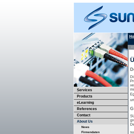
H
::
Ü
D
Di
Pr
ve
mö
Services
Eg
Products
un
eLearning
G
References
Contact
SU
gr
About Us
De
News
su
Firmendaten