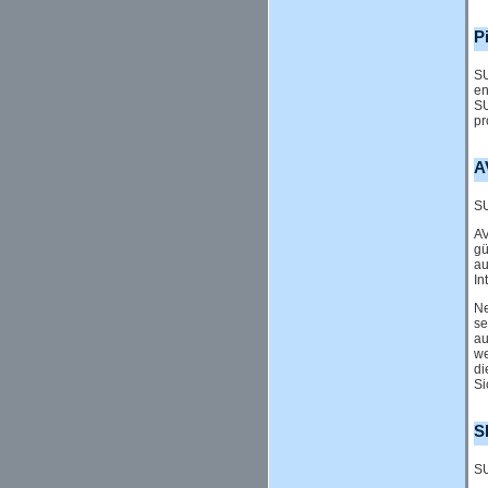
P
SU
en
SU
pr
A
SU
AV
gü
au
In
Ne
se
au
we
di
Si
S
SU