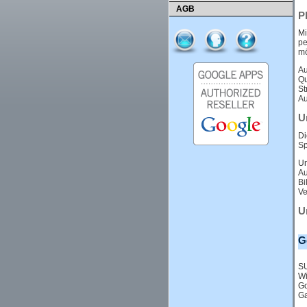
AGB
P
Mi
pe
mö
Au
Qu
St
Au
U
Di
Sp
Um
Au
Bi
Ve
U
G
SU
Wi
Go
Ga