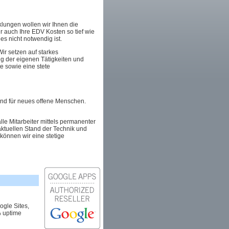
lungen wollen wir Ihnen die
 auch Ihre EDV Kosten so tief wie
es nicht notwendig ist.
ir setzen auf starkes
g der eigenen Tätigkeiten und
e sowie eine stete
 und für neues offene Menschen.
e Mitarbeiter mittels permanenter
aktuellen Stand der Technik und
 können wir eine stetige
ogle Sites,
% uptime