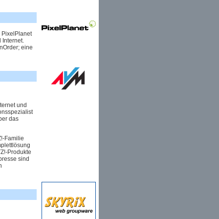
 PixelPlanet
Internet.
inOrder; eine
ternet und
onsspezialist
ber das
!-Familie
mplettlösung
TZ!-Produkte
presse sind
n