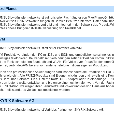
ixelPlanet
NSUS by dürsteler networks ist authorisierter Fachhändler von PixelPlanet GmbH.
twickelt seit 1996 Softwarelösungen im Bereich Benutzer-Interface, Datenbank und 
NSUS by dürsteler netwokrs vertreibt und integriert in der Schweiz das Produkt W
ofessionelle Bringdienst-Bestellverwaltung von PixelPlanet.
VM
NSUS by dürsteler netwokrs ist offizeiler Partener von AVM.
M-Produkte verbinden den PC mit DSL und ISDN und ermöglichen so schnelles In
nstiges telefonieren. Bei kabellosen Verbindungen setzt der Berliner Kommunikati
f die Funktechnologien Bluetooth und WLAN. Für Voice over IP, das Telefonieren ü
ternet, verbindet AVM bereits vorhandene Telefone mit den eigenen Produkten.
ben den professionellen Anwendungen sind insbesondere die Produkte der FRITZ
hr erfolgreich. Alle FRITZ!-Produkte sind Eigenentwicklungen und jeweils eine Ko
s Hard- und Software. Ob als interne Karte, USB-Adapter oder Telefonanlage. FRI
rden laufend weiterentwickelt und bieten so einen echten Mehrwert. Von der Fach
e FRITZ!-Produkte wegen ihrer Benutzerfreundlichkeit und des von Haus aus hohe
cherheitsstandards vielfach ausgezeichnet worden.
KYRIX Software AG
NSUS by dürsteler networks ist Vertriebs Partner von SKYRIX Software AG.